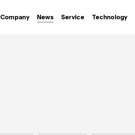
Company
News
Service
Technology
代表メッセージ
プレスリリース
Video BRAIN
価値観
OPEN8のバリュー
Open BRAIN
おしらせ
ミッション
広報 BLOG
経営メンバー
会社紹介資料
Insight BRAIN
T