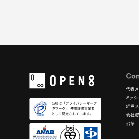
Co
代表メ
ミッシ
経営メ
会社
沿革