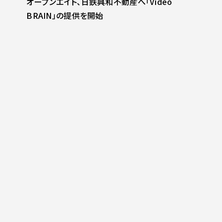
オープンエイト、日鉄興和不動産へ「Video
BRAIN」の提供を開始
プレスリリース
2026.03.30
他社サービスの利用料を最大1年間負担*！ 乗り
換えキャンペーン実施中！！ 〜Video BRAINのパ
ワポ取り込み機能がパワーアップ〜