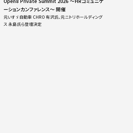
Open8 Private Summit 2026 〜HRコミュニケ
ーションカンファレンス〜 開催
元いすゞ自動車 CHRO 有沢氏、元ニトリホールディング
ス 永島氏ら登壇決定
プレスリリース
2026.03.27
動画生成AIを活用したビジネス動画クラウド
「Video BRAIN」日経225銘柄の五割が導入へ
金融・製薬・電力・製造等大手企業を中心に社内