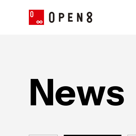
N
e
w
s