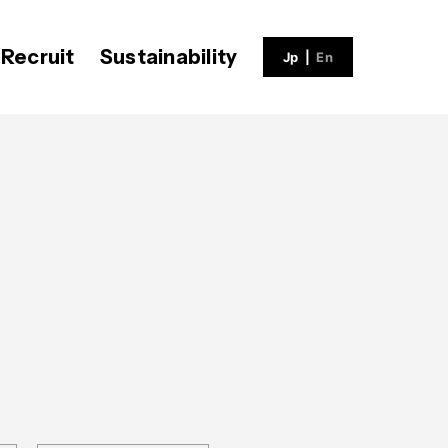
Recruit
Sustainability
Jp
|
En
ECH BLOG
会社概要
社員インタビュー
V-matic
沿革
福利厚生
募集職種