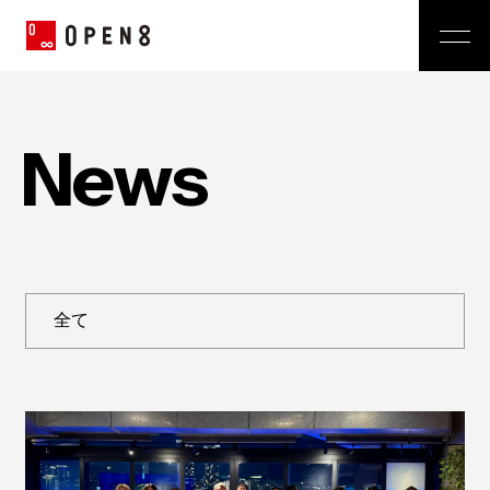
Jp
|
En
Company
N
e
w
s
News
代表メッセージ
ミッション
Service
経営メンバー
プレスリリース
会社概要
おしらせ
沿革
Technology
広報 BLOG
Video BRAIN
TECH BLOG
Open BRAIN
Recruit
Insight BRAIN
V-matic
Sustainability
価値観
OPEN8のバリュー