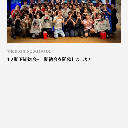
Contact
会社紹介資料
社員インタビュー
福利厚生
募集職種
広報BLOG
2026.08.05
１２期下期総会・上期納会を開催しました！