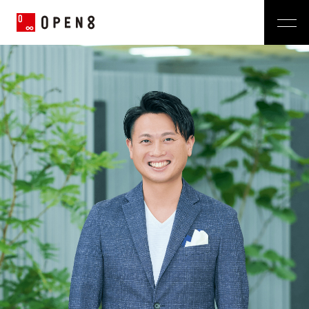
Jp
|
En
Company
News
代表メッセージ
ミッション
Service
経営メンバー
プレスリリース
会社概要
おしらせ
沿革
Technology
広報 BLOG
Video BRAIN
TECH BLOG
Open BRAIN
Recruit
Insight BRAIN
V-matic
Sustainability
価値観
OPEN8のバリュー