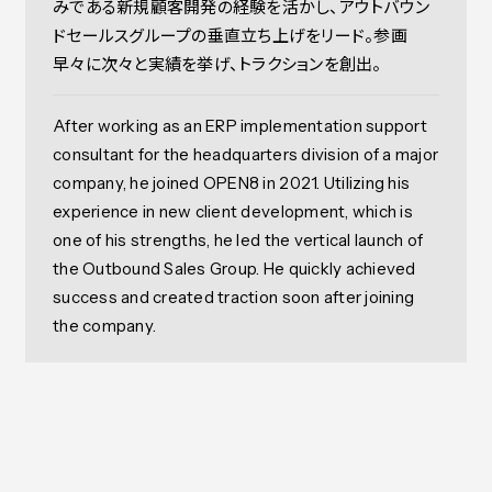
みである新規顧客開発の経験を活かし、アウトバウン
ドセールスグループの垂直立ち上げをリード。参画
早々に次々と実績を挙げ、トラクションを創出。
After working as an ERP implementation support
consultant for the headquarters division of a major
company, he joined OPEN8 in 2021. Utilizing his
experience in new client development, which is
one of his strengths, he led the vertical launch of
the Outbound Sales Group. He quickly achieved
success and created traction soon after joining
the company.