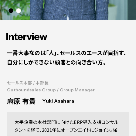
Contact
会社紹介資料
社員インタビュー
福利厚生
募集職種
Interview
一番大事なのは「人」。セールスのエースが目指す、
自分にしかできない顧客との向き合い方。
セールス本部 / 本部長
Outboundsales Group / Group Manager
麻原 有貴
Yuki Asahara
大手企業の本社部門に向けたERP導入支援コンサル
タントを経て、2021年にオープンエイトにジョイン。強