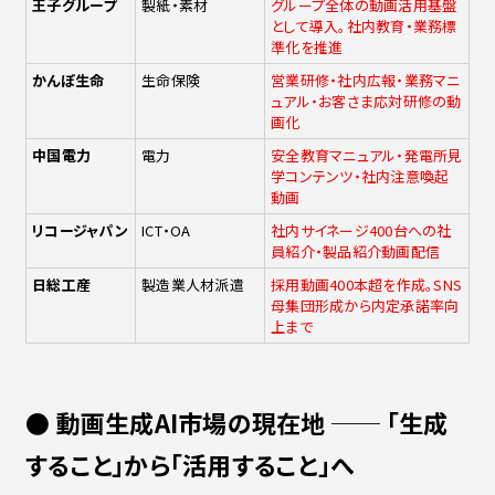
王子グループ
製紙・素材
グループ全体の動画活用基盤
として導入。社内教育・業務標
準化を推進
かんぽ生命
生命保険
営業研修・社内広報・業務マニ
ュアル・お客さま応対研修の動
画化
中国電力
電力
安全教育マニュアル・発電所見
学コンテンツ・社内注意喚起
動画
リコージャパン
ICT・OA
社内サイネージ400台への社
員紹介・製品紹介動画配信
日総工産
製造業人材派遣
採用動画400本超を作成。SNS
母集団形成から内定承諾率向
上まで
●
動画生成AI市場の現在地 ── 「生成
すること」から「活用すること」へ