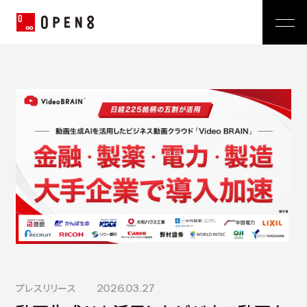
Jp
|
En
Company
News
代表メッセージ
ミッション
Service
経営メンバー
プレスリリース
会社概要
おしらせ
沿革
Technology
広報 BLOG
Video BRAIN
TECH BLOG
Open BRAIN
Recruit
Insight BRAIN
V-matic
Sustainability
価値観
プレスリリース
2026.03.27
OPEN8のバリュー