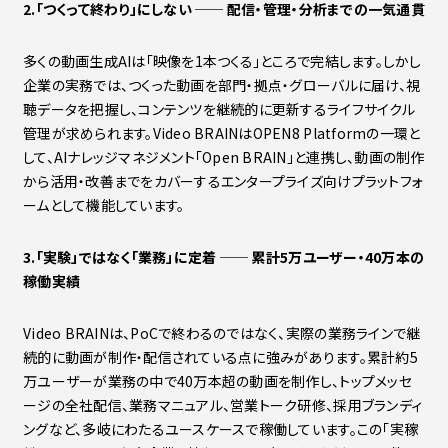
2.「つくって終わり」にしない ──
配信・管理・分析までの一気通貫
多くの動画生成AIは「映像を1本つくる」ところで完結します。しかし
企業の実務では、つくった動画を部門・拠点・グローバルに届け、視
聴データを把握し、コンテンツを継続的に更新するライフサイクル
管理が求められます。Video BRAINはOPEN8 Platformの一環と
して、AIナレッジマネジメント「Open BRAIN」と連携し、動画の制作
から活用・改善までをカバーするエンタープライズ向けプラットフォ
ームとして機能しています。
3.「実験」ではなく「業務」に定着 ──
累計5
万ユーザー・40
万本の
稼働実績
Video BRAINは、PoCで終わるのではなく、実際の業務ラインで継
続的に動画が制作・配信されている点に強みがあります。累計約5
万ユーザーが業務の中で40万本超の動画を制作し、トップメッセ
ージの全社配信、業務マニュアル、営業トーク研修、採用ブランディ
ングなど、多岐にわたるユースケースで稼働しています。この「実稼