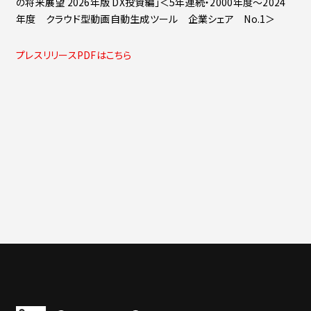
の将来展望 2026年版 DX投資編」＜5年連続・2000年度～2024
年度 クラウド型動画自動生成ツール 企業シェア No.1＞
プレスリリースPDFはこちら
一覧に戻る