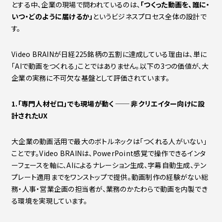
とする中、企業の現場で問われているのは、
「つくった動画を、誰に・
いつ・どのように届けるか」
というビジネスプロセス全体の設計で
す。
Video BRAINが日経225銘柄の五割に達成している理由は、単に
「AIで動画をつくれる」ことではありません。以下の3つの価値が、大
企業の実務に不可欠な基盤として評価されています。
1.「専門人材ゼロ」でも現場が動く ──
非クリエイター向けに設
計されたUX
大企業の動画活用で最大のボトルネックは「つくれる人がいない」
ことです。Video BRAINは、PowerPoint感覚で操作できるインタ
ーフェースを軸に、AIによるナレーション生成、字幕自動生成、テン
プレート適用までをワンストップで提供。動画制作の経験がない総
務・人事・営業企画の担当者が、業務のかたわらで動画を内製でき
る環境を実現しています。