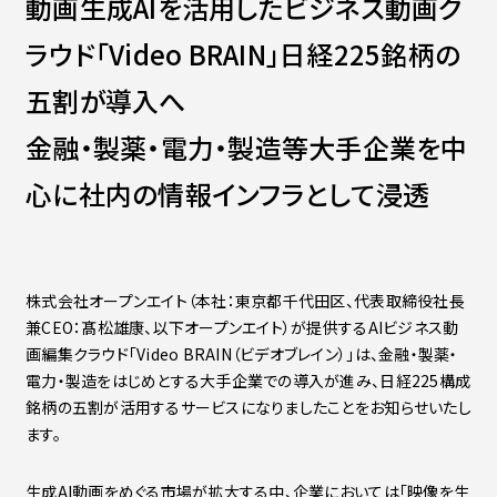
動画生成AIを活用したビジネス動画ク
Contact
会社紹介資料
ラウド「Video BRAIN」日経225銘柄の
社員インタビュー
福利厚生
五割が導入へ
募集職種
金融・製薬・電力・製造等大手企業を中
心に社内の情報インフラとして浸透
株式会社オープンエイト（本社：東京都千代田区、代表取締役社長
兼CEO：髙松雄康、以下オープンエイト）が提供するAIビジネス動
画編集クラウド「Video BRAIN（ビデオブレイン）」は、金融・製薬・
電力・製造をはじめとする大手企業での導入が進み、日経225構成
銘柄の五割が活用するサービスになりましたことをお知らせいたし
ます。
生成AI動画をめぐる市場が拡大する中、企業においては「映像を生