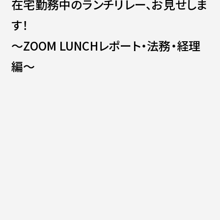
在宅勤務中のランチリレー、お見せしま
Contact
会社紹介資料
社員インタビュー
す！
福利厚生
～ZOOM LUNCHレポート・法務・経理
募集職種
編～
新入社員の入
社式
前回ご紹介したVIDEO BRAINカスタマーサクセスチームのZOOM
LUNCH