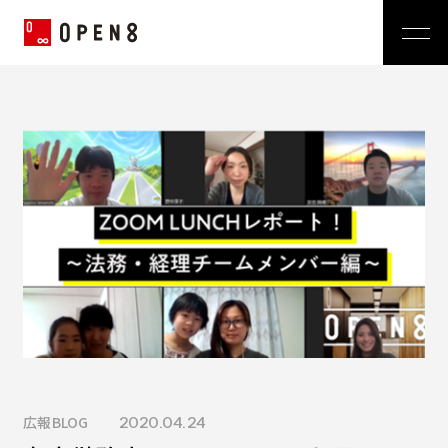
Jp
|
En
Company
News
代表メッセージ
ミッション
Service
経営メンバー
プレスリリース
会社概要
おしらせ
沿革
Technology
広報 BLOG
Video BRAIN
TECH BLOG
Open BRAIN
Recruit
Insight BRAIN
V-matic
Sustainability
価値観
広報BLOG
2020.04.24
OPEN8のバリュー