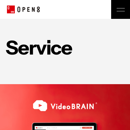
Jp
|
En
Company
S
e
r
v
i
c
e
News
代表メッセージ
ミッション
Service
経営メンバー
プレスリリース
会社概要
おしらせ
沿革
Technology
広報 BLOG
Video BRAIN
TECH BLOG
Open BRAIN
Recruit
Insight BRAIN
V-matic
Sustainability
価値観
OPEN8のバリュー