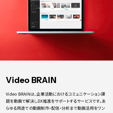
Contact
会社紹介資料
社員インタビュー
福利厚生
募集職種
Video BRAIN
Video BRAINは、企業活動におけるコミュニケーション課
題を動画で解決しDX推進をサポートするサービスです。あ
らゆる用途での動画制作・配信・分析まで動画活用をワン