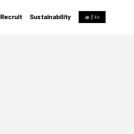
Recruit
Sustainability
Jp
|
En
ECH BLOG
会社概要
社員インタビュー
V-matic
沿革
福利厚生
募集職種