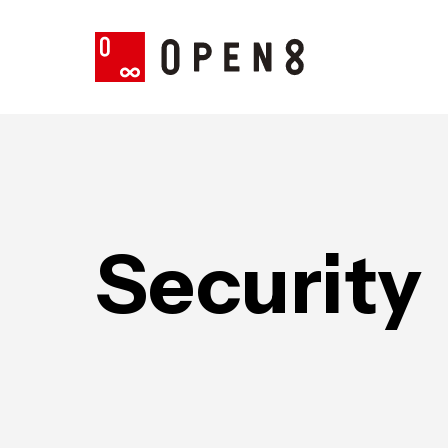
S
e
c
u
r
i
t
y