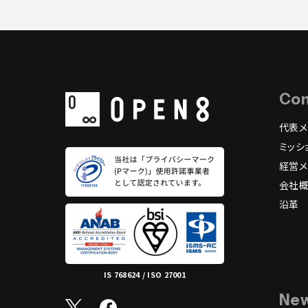
Co
代表メ
ミッシ
経営メ
会社
沿革
IS 768624 / ISO 27001
Ne