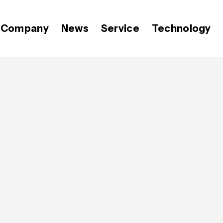
Company
News
Service
Technology
代表メッセージ
プレスリリース
Video BRAIN
価値観
OPEN8のバリュー
Open BRAIN
おしらせ
ミッション
広報 BLOG
経営メンバー
会社紹介資料
Insight BRAIN
T