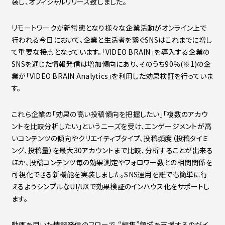
装し、オフィシャルリリース致しました。
リモートワークが新常態となり様々な企業活動がオンライン上で
行われる今日において、企業と生活者を繋ぐSNSはこれまでに増し
て重要な接点となっています。「VIDEO BRAIN」を導入する企業の
SNSを通じた情報発信は増加傾向にあり、そのうち90％(※1)の企
業が「VIDEO BRAIN Analytics」を利用した効果検証を行っていま
す。
これら企業の「効果の高い投稿傾向を把握したい」「複数のアカウ
ントを比較分析したい」というニーズを受け、エンゲージメントが高
いコンテンツの傾向やクリエイティブタイプ、投稿頻度（投稿タイミ
ング、投稿量）を最大30アカウントまで比較、分析することが出来る
ほか、投稿コンテンツ毎の効果測定やフォロワー数との相関関係を
可視化できる新機能を実装しました。SNS運用を誰でも簡単に行
えるようシンプルなUI/UXで効果検証のインハウス化をサポートし
ます。
動画を用いた情報発信のフローで、“編集”領域を支援するのがイ