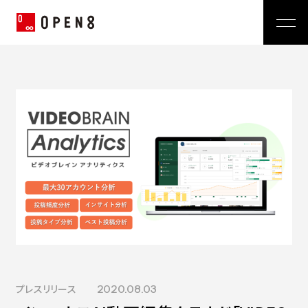
Jp
|
En
Company
News
代表メッセージ
ミッション
Service
経営メンバー
プレスリリース
会社概要
おしらせ
沿革
Technology
広報 BLOG
Video BRAIN
TECH BLOG
Open BRAIN
Recruit
Insight BRAIN
V-matic
Sustainability
価値観
プレスリリース
2020.08.03
OPEN8のバリュー