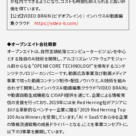
が社内でできるようになり、コストも時間も抑えられると高い評
価を得ています。
【公式】VIDEO BRAIN (ビデオブレイン)｜インハウスAI動画編
集クラウド
https://video-b.com/
◆オープンエイト会社概要
オープンエイトは、自然言語処理とコンピュータービジョンを中心
とする独自のAI技術を開発し、アルゴリズム・ソフトウェアモジュー
ル群からなる”OPEN8 CORE TECHNOLOGY”を保有するコンテ
ンツテクノロジーカンパニーです。動画広告事業及び動画メディア
事業で培った動画コンテンツ制作・配信ノウハウと、AI技術を組み
合わせて開発したインハウスAI動画編集クラウド「VIDEO BRAIN」
や動画自動生成機能などのAPI提供を通じて、企業による情報発
信の支援を行っており、2019年には米 Red Herring社がアジアに
おける革新的なベンチャー企業に贈る「2019 Red Herring Top
100 Asia Winner」を受賞しています。「AI × SaaSであらゆる企業
の情報流通戦略の成長ドライバーとなる」ことを事業コンセプトに、
以下の3事業を展開しています。