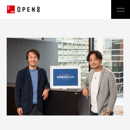
Jp
|
En
Company
News
代表メッセージ
ミッション
Service
経営メンバー
プレスリリース
会社概要
おしらせ
沿革
Technology
広報 BLOG
Video BRAIN
TECH BLOG
Open BRAIN
Recruit
Insight BRAIN
V-matic
Sustainability
価値観
OPEN8のバリュー