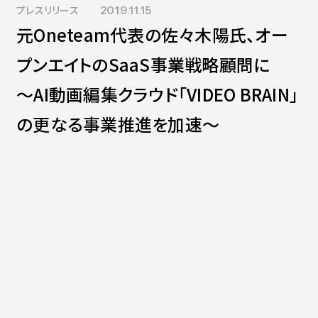
プレスリリース
2019.11.15
Contact
会社紹介資料
元Oneteam代表の佐々木陽氏、オー
社員インタビュー
福利厚生
プンエイトのSaaS事業戦略顧問に
募集職種
～AI動画編集クラウド「VIDEO BRAIN」
の更なる事業推進を加速～