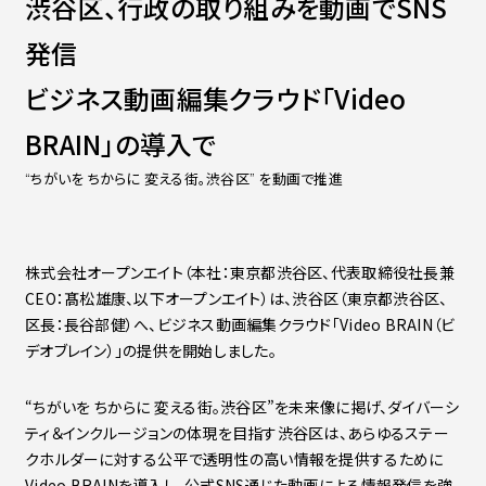
渋谷区、行政の取り組みを動画でSNS
Contact
会社紹介資料
発信
社員インタビュー
福利厚生
ビジネス動画編集クラウド「Video
募集職種
BRAIN」の導入で
“ちがいを ちからに 変える街。渋谷区” を動画で推進
株式会社オープンエイト（本社：東京都渋谷区、代表取締役社長兼
CEO：髙松雄康、以下オープンエイト）は、渋谷区（東京都渋谷区、
区長：長谷部健）へ、ビジネス動画編集クラウド「Video BRAIN（ビ
デオブレイン）」の提供を開始しました。
“ちがいを ちからに 変える街。渋谷区”を未来像に掲げ、ダイバーシ
ティ＆インクルージョンの体現を目指す渋谷区は、あらゆるステー
クホルダーに対する公平で透明性の高い情報を提供するために
Video BRAINを導入し、公式SNS通じた動画による情報発信を強