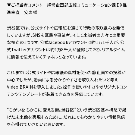
▼ご担当者コメント 経営企画部広報コミュニケーション課 DX推
進主査 安東様
渋谷区では、公式サイトや広報紙を通じて行政の取り組みを発信
していますが、SNSも区民や事業者、そして来街者の方々との重要
な接点の1つです。公式facebookアカウントは約1万1千人が、公
式Twitterアカウントは約1万8千人が登録しており、リアルタイム
に情報を伝えていくチャネルとなっています。
これまでは公式サイトや広報紙の素材を使った静止画での投稿が
中心でしたが、動画による分かりやすさを取り入れたいと考え
Video BRAINを導入しました。操作の使いやすさやオリジナルコン
テンツテンプレートが装着できる点を評価しています。
“ちがいを ちからに 変える街。渋谷区”という渋谷区基本構想で掲
げた未来像を実現するために、だれにでもわかりやすい情報発信
を心掛けていきたいと思います。