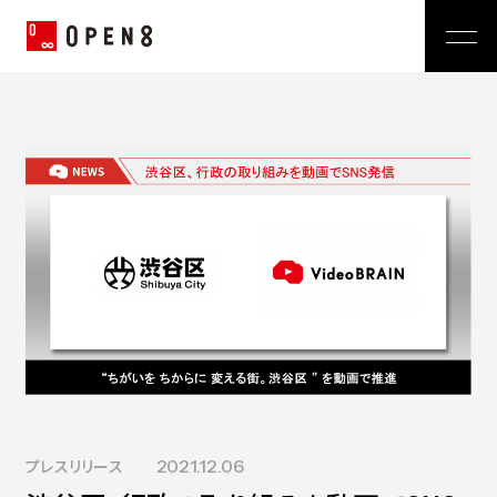
Jp
|
En
Company
News
代表メッセージ
ミッション
Service
経営メンバー
プレスリリース
会社概要
おしらせ
沿革
Technology
広報 BLOG
Video BRAIN
TECH BLOG
Open BRAIN
Recruit
Insight BRAIN
V-matic
Sustainability
価値観
プレスリリース
2021.12.06
OPEN8のバリュー