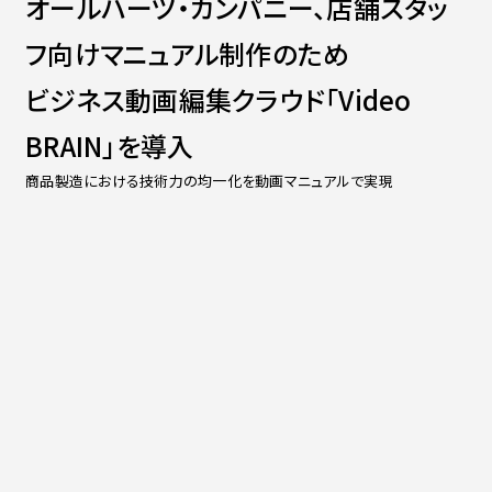
オールハーツ・カンパニー、店舗スタッ
Contact
会社紹介資料
フ向けマニュアル制作のため
社員インタビュー
福利厚生
ビジネス動画編集クラウド「Video
募集職種
BRAIN」を導入
商品製造における技術力の均一化を動画マニュアルで実現