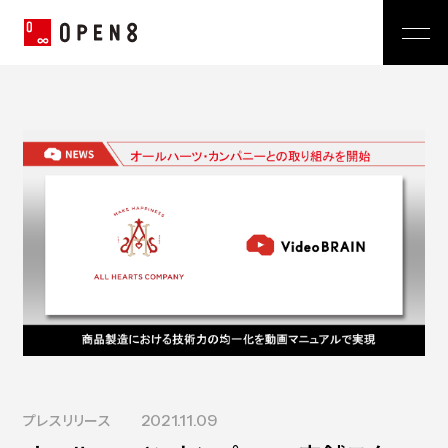
Jp
|
En
Company
News
代表メッセージ
ミッション
Service
経営メンバー
プレスリリース
会社概要
おしらせ
沿革
Technology
広報 BLOG
Video BRAIN
TECH BLOG
Open BRAIN
Recruit
Insight BRAIN
V-matic
Sustainability
価値観
プレスリリース
2021.11.09
OPEN8のバリュー