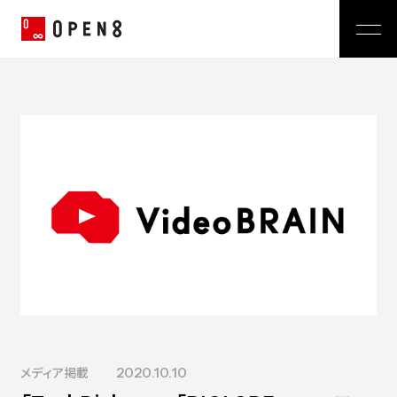
Jp
|
En
Company
News
代表メッセージ
ミッション
Service
経営メンバー
プレスリリース
会社概要
おしらせ
沿革
Technology
広報 BLOG
Video BRAIN
TECH BLOG
Open BRAIN
Recruit
Insight BRAIN
V-matic
Sustainability
価値観
メディア掲載
2020.10.10
OPEN8のバリュー