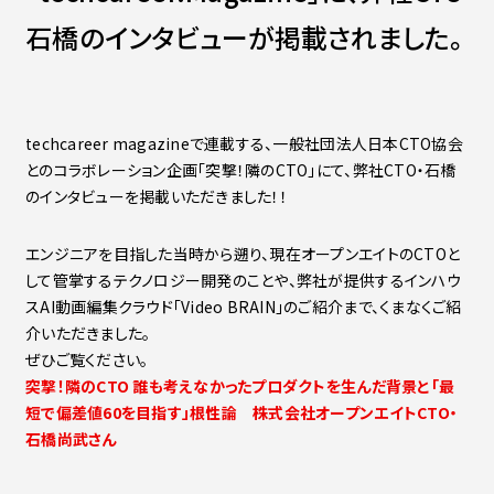
Contact
会社紹介資料
石橋のインタビューが掲載されました。
社員インタビュー
福利厚生
募集職種
techcareer magazineで連載する、一般社団法人日本CTO協会
とのコラボレーション企画「突撃！隣のCTO」にて、弊社CTO・石橋
のインタビューを掲載いただきました！！
エンジニアを目指した当時から遡り、現在オープンエイトのCTOと
して管掌するテクノロジー開発のことや、弊社が提供するインハウ
スAI動画編集クラウド「Video BRAIN」のご紹介まで、くまなくご紹
介いただきました。
ぜひご覧ください。
突撃！隣のCTO 誰も考えなかったプロダクトを生んだ背景と「最
短で偏差値60を目指す」根性論 株式会社オープンエイトCTO・
石橋尚武さん