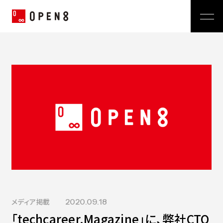
Jp
|
En
Company
News
代表メッセージ
ミッション
Service
経営メンバー
プレスリリース
会社概要
おしらせ
沿革
Technology
広報 BLOG
Video BRAIN
TECH BLOG
Open BRAIN
Recruit
Insight BRAIN
V-matic
Sustainability
メディア掲載
2020.09.18
価値観
「techcareer.Magazine」に、弊社CTO
OPEN8のバリュー