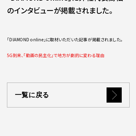
Contact
会社紹介資料
のインタビューが掲載されました。
社員インタビュー
福利厚生
募集職種
「DIAMOND online」に取材いただいた記事が掲載されました。
5G到来、「動画の民主化」で地方が劇的に変わる理由
一覧に戻る