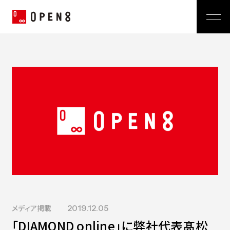
Jp
|
En
Company
News
代表メッセージ
ミッション
Service
経営メンバー
プレスリリース
会社概要
おしらせ
沿革
Technology
広報 BLOG
Video BRAIN
TECH BLOG
Open BRAIN
Recruit
Insight BRAIN
V-matic
Sustainability
メディア掲載
2019.12.05
価値観
「DIAMOND online」に弊社代表髙松
OPEN8のバリュー