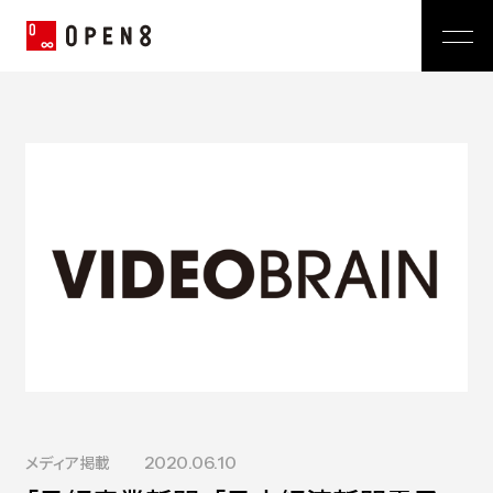
Jp
|
En
Company
News
代表メッセージ
ミッション
Service
経営メンバー
プレスリリース
会社概要
おしらせ
沿革
Technology
広報 BLOG
Video BRAIN
TECH BLOG
Open BRAIN
Recruit
Insight BRAIN
V-matic
Sustainability
価値観
メディア掲載
2020.06.10
OPEN8のバリュー