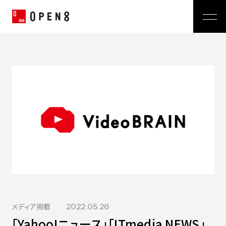
Jp
|
En
Company
News
代表メッセージ
ミッション
Service
経営メンバー
プレスリリース
会社概要
おしらせ
沿革
Technology
広報 BLOG
Video BRAIN
TECH BLOG
Open BRAIN
Recruit
Insight BRAIN
V-matic
Sustainability
メディア掲載
2022.05.26
価値観
「Yahoo!ニュース」「ITmedia NEWS」
OPEN8のバリュー