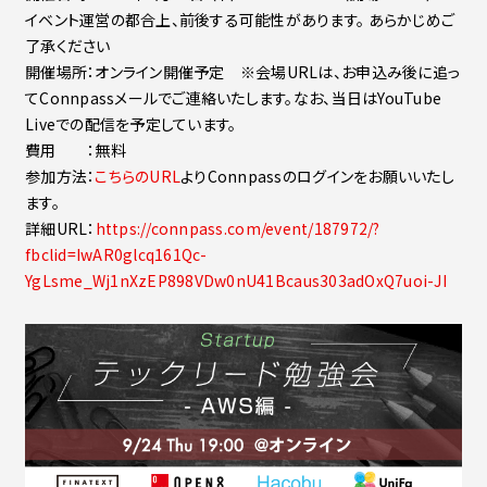
イベント運営の都合上、前後する可能性があります。 あらかじめご
了承ください
開催場所：オンライン開催予定 ※会場URLは、お申込み後に追っ
てConnpassメールでご連絡いたします。なお、当日はYouTube
Liveでの配信を予定しています。
費用 ：無料
参加方法：
こちらのURL
よりConnpassのログインをお願いいたし
ます。
詳細URL：
https://connpass.com/event/187972/?
fbclid=IwAR0glcq161Qc-
YgLsme_Wj1nXzEP898VDw0nU41Bcaus303adOxQ7uoi-JI