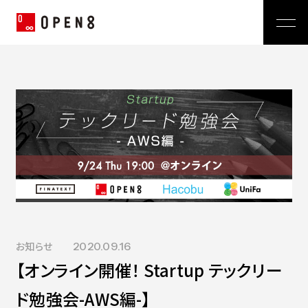
Jp
|
En
Company
News
代表メッセージ
ミッション
Service
経営メンバー
プレスリリース
会社概要
おしらせ
沿革
Technology
広報 BLOG
Video BRAIN
TECH BLOG
Open BRAIN
Recruit
Insight BRAIN
お知らせ
2020.09.16
V-matic
【オンライン開催！ Startup テックリー
Sustainability
価値観
ド勉強会-AWS編-】
OPEN8のバリュー