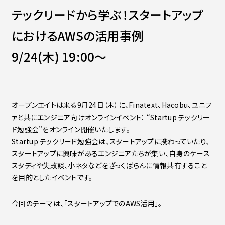
Contact
会社紹介資料
テックリードから学ぶ！スタートアップ
社員インタビュー
におけるAWSの活用事例
福利厚生
募集職種
9/24(木) 19:00～
オープンエイトは来る9月24日（木）に、Finatext、Hacobu、ユニフ
ァと共にエンジニア向けオンラインイベント： “Startup テックリー
ド勉強会”をオンライン開催いたします。
Startup テックリード勉強会は、スタートアップに携わっていたり、
スタートアップに興味があるエンジニアたちが集い、自身のケース
スタディや失敗談、小ネタなどをざっくばらんに情報共有すること
を目的としたイベントです。
今回のテーマは、「スタートアップでのAWS活用」。