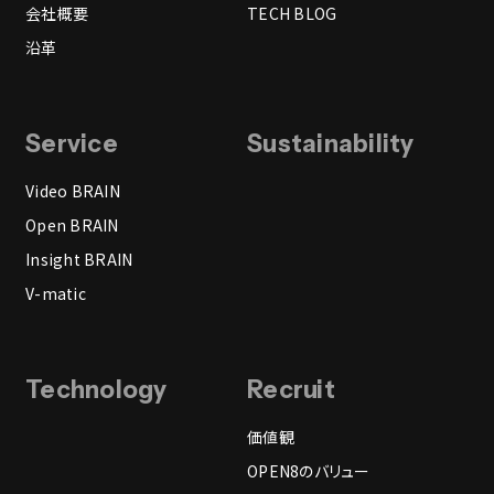
会社概要
TECH BLOG
沿革
Service
Sustainability
Video BRAIN
Open BRAIN
Insight BRAIN
V-matic
Technology
Recruit
価値観
OPEN8のバリュー