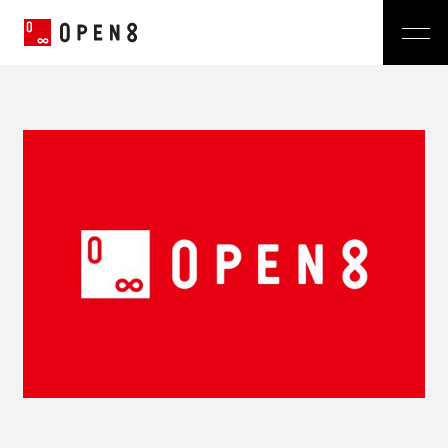
Jp
|
En
Company
News
代表メッセージ
ミッション
Service
経営メンバー
プレスリリース
会社概要
おしらせ
沿革
Technology
広報 BLOG
Video BRAIN
TECH BLOG
Open BRAIN
Recruit
Insight BRAIN
V-matic
Sustainability
価値観
OPEN8のバリュー