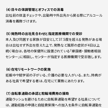
（4）日々の体調管理とオフィスでの消毒
出社前の体温チェックや、出勤時や外出先から戻る際にアルコール
消毒を義務づけます。
（5）発熱時の出社見合わせと指定医療機関での受診
本人及び同居する家族が目安として37.5度を超える発熱がある場
合は出社せず外出を控えた上で、発熱など風邪の症状が4日以上
続く場合は、各地の保健所に設置されている「帰国者・接触者相談
センター」に相談し、センターが指定する医療機関で受診致します。
（6）在宅リモートワークの実施
妊娠中や就学前の子がいる、介護の必要な人がいる、また、持病が
ある社員で希望する者は、在宅にて業務にあたります。
（7）自転車通勤の承認と駐輪場費用の援助
通勤ラッシュを避けるために自転車通勤を希望する社員について
は、通勤経路の申請と自賠責保険への加入を条件に自転車通勤を