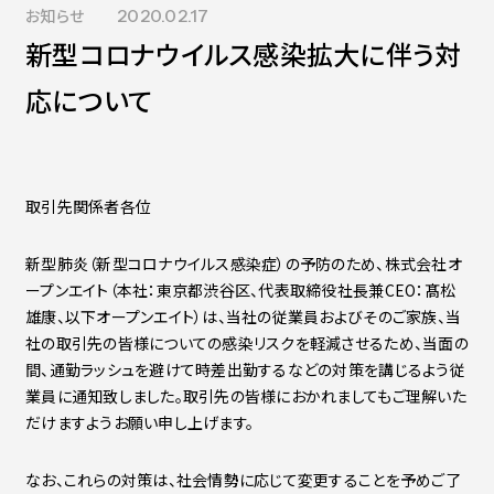
お知らせ
2020.02.17
Contact
会社紹介資料
新型コロナウイルス感染拡大に伴う対
社員インタビュー
福利厚生
応について
募集職種
取引先関係者各位
新型肺炎（新型コロナウイルス感染症）の予防のため、株式会社オ
ープンエイト（本社：東京都渋谷区、代表取締役社長兼CEO：髙松
雄康、以下オープンエイト）は、当社の従業員およびそのご家族、当
社の取引先の皆様についての感染リスクを軽減させるため、当面の
間、通勤ラッシュを避けて時差出勤するなどの対策を講じるよう従
業員に通知致しました。取引先の皆様におかれましてもご理解いた
だけますようお願い申し上げます。
なお、これらの対策は、社会情勢に応じて変更することを予めご了