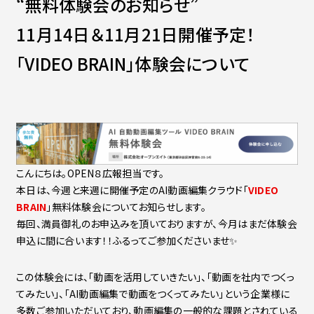
“無料体験会のお知らせ”
Contact
会社紹介資料
11月14日＆11月21日開催予定！
社員インタビュー
福利厚生
「VIDEO BRAIN」体験会について
募集職種
こんにちは。OPEN８広報担当です。
本日は、今週と来週に開催予定のAI動画編集クラウド「
VIDEO
BRAIN
」無料体験会についてお知らせします。
毎回、満員御礼のお申込みを頂いておりますが、今月はまだ体験会
申込に間に合います！！ふるってご参加くださいませ✨
この体験会には、「動画を活用していきたい」、「動画を社内でつくっ
てみたい」、「AI動画編集で動画をつくってみたい」という企業様に
多数ご参加いただいており、動画編集の一般的な課題とされている