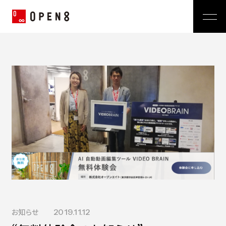
Jp
|
En
Company
News
代表メッセージ
ミッション
Service
経営メンバー
プレスリリース
会社概要
おしらせ
沿革
Technology
広報 BLOG
Video BRAIN
TECH BLOG
Open BRAIN
Recruit
Insight BRAIN
V-matic
Sustainability
価値観
お知らせ
2019.11.12
OPEN8のバリュー