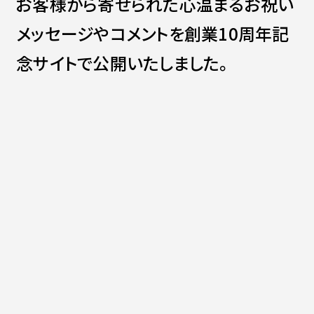
お客様から寄せられた心温まるお祝い
Contact
会社紹介資料
メッセージやコメントを創業10周年記
社員インタビュー
福利厚生
念サイトで公開いたしました。
募集職種