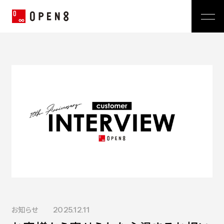
Jp
|
En
Company
News
代表メッセージ
ミッション
Service
経営メンバー
プレスリリース
会社概要
おしらせ
沿革
Technology
広報 BLOG
Video BRAIN
TECH BLOG
Open BRAIN
Recruit
Insight BRAIN
V-matic
Sustainability
価値観
お知らせ
2025.12.11
OPEN8のバリュー