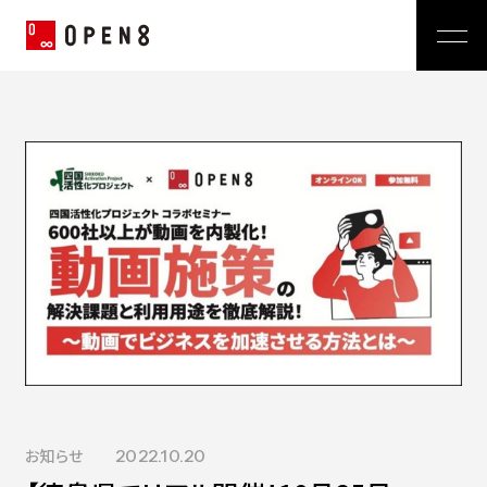
Jp
|
En
Company
News
代表メッセージ
ミッション
Service
経営メンバー
プレスリリース
会社概要
おしらせ
沿革
Technology
広報 BLOG
Video BRAIN
TECH BLOG
Open BRAIN
Recruit
Insight BRAIN
V-matic
Sustainability
価値観
お知らせ
2022.10.20
OPEN8のバリュー