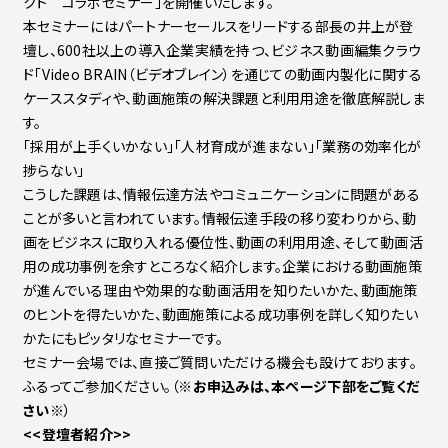
クト コラボセミナー」を開催いたします。
本セミナーにはパートナーセールスをリードする部長の井上が登
壇し、600社以上の導入企業実績を持つ、ビジネス動画編集クラウ
ド「Video BRAIN（ビデオブレイン）を通じての動画内製化に関する
ケーススタディや、動画施策の解決課題と利用用途を徹底解説しま
す。
「採用が上手くいかない」「人材育成が進まない」「業務の効率化が
捗らない」
こうした課題は、情報伝達方法やコミュニケーションに問題がある
ことが多いと言われています。情報伝達手段の移り変わりから、動
画をビジネスに取り入れる優位性、動画の利用用途、そして動画活
用の成功事例を余すところなく紹介します。企業における動画施策
が進んでいる理由や効果的な動画活用を知りたいかた、動画施策
のヒントを得たいかた、動画施策による成功事例を詳しく知りたい
かたにもピッタリなセミナーです。
セミナー会場では、直接ご質問いただける機会も設けております。
ふるってご参加ください。（
※お申込みは、本ページ下部をご覧くだ
さい※
）
<<登壇者紹介>>