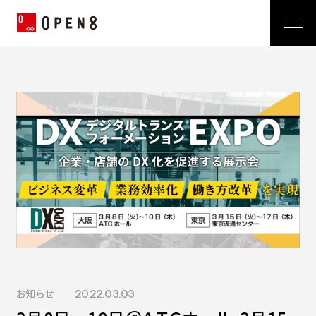
Jp
|
En
Company
News
代表メッセージ
ミッション
Service
経営メンバー
プレスリリース
会社概要
おしらせ
沿革
Technology
広報 BLOG
Video BRAIN
TECH BLOG
Open BRAIN
Recruit
Insight BRAIN
V-matic
Sustainability
価値観
お知らせ
2022.03.03
OPEN8のバリュー