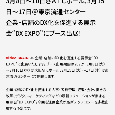
3月8日～10日＠ＡＴＣホール、3月15
Contact
会社紹介資料
日～17日＠東京流通センター
社員インタビュー
福利厚生
企業・店舗のDX化を促進する展示
募集職種
会“DX EXPO”にブース出展！
Video BRAIN
は、企業・店舗のDX化を促進する展示会“DX
EXPO”に出展いたします。ブース出展期間は2022年3月8日（火）
～3月10日（木）は大阪ATCホール、3月15日（火）～17日（木）は東
京流通センターにて開催します。
企業・店舗のDX化を促進する人事・労務管理、経理・会計、働き方
改革、デジタルマーケティングなどの最新ソリューションが集まる
展示会“DX EXPO”。
今回も注目企業が最新テクノロジーを多数出
展する予定です。