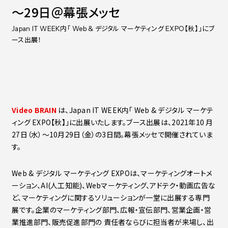
～29日＠幕張メッセ
Contact
会社紹介資料
社員インタビュー
Japan IT WEEK内「 Web & デジタル マーケティング EXPO【秋】」にブ
福利厚生
ース出展！
募集職種
Video BRAIN
は、Japan IT WEEK内「 Web & デジタル マーケテ
ィング EXPO【秋】」に出展いたします。ブース出展は、2021年10 月
27日（水）～10月29日（金）の3日間。幕張メッセで開催されていま
す。
Web & デジタル マーケティング EXPOは、マーケティングオートメ
ーション、AI(人工知能)、Webマーケティング、アドテク・動画広告な
ど、マーケティングに関するソリューションが一堂に出展する専門
展です。企業のマーケティング部門、広報・宣伝部門、営業企画・営
業推進部門、販売促進部門の 責任者ならびに担当者が来場し、出