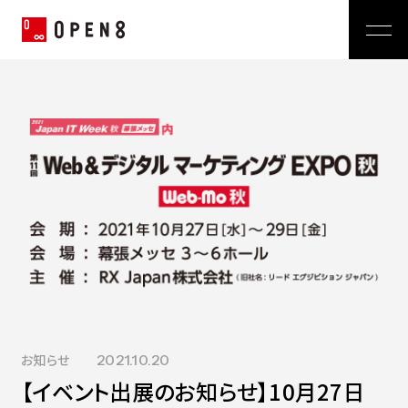
Jp
|
En
Company
News
代表メッセージ
ミッション
Service
経営メンバー
プレスリリース
会社概要
おしらせ
沿革
Technology
広報 BLOG
Video BRAIN
TECH BLOG
Open BRAIN
Recruit
Insight BRAIN
V-matic
お知らせ
2021.10.20
Sustainability
価値観
【イベント出展のお知らせ】10月27日
OPEN8のバリュー