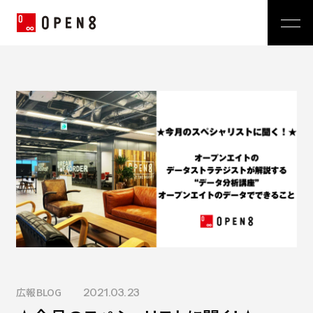
Jp
|
En
Company
News
代表メッセージ
ミッション
Service
経営メンバー
プレスリリース
会社概要
おしらせ
沿革
Technology
広報 BLOG
Video BRAIN
TECH BLOG
Open BRAIN
Recruit
Insight BRAIN
V-matic
Sustainability
価値観
広報BLOG
2021.03.23
OPEN8のバリュー