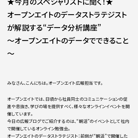
★今月のスペシャリストに聞く！★
Contact
会社紹介資料
オープンエイトのデータストラテジスト
社員インタビュー
福利厚生
が解説する“データ分析講座”
募集職種
～オープンエイトのデータでできること
～
みなさん、こんにちは。オープンエイト広報担当です。
オープンエイトでは、日頃から社員同士のコミュニケーションの促
進や息抜き、学びの場を提供すべく、様々なオンラインイベントを開
催しています。
今日の広報ブログでご紹介するのは、“朝活”のイベントとして社内
で開催しているオンライン勉強会。
オープンエイトのデータストラテジスト：前側が“朝活”で開催した