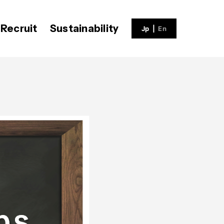
Recruit
Sustainability
Jp
|
En
ECH BLOG
会社概要
社員インタビュー
V-matic
沿革
福利厚生
募集職種