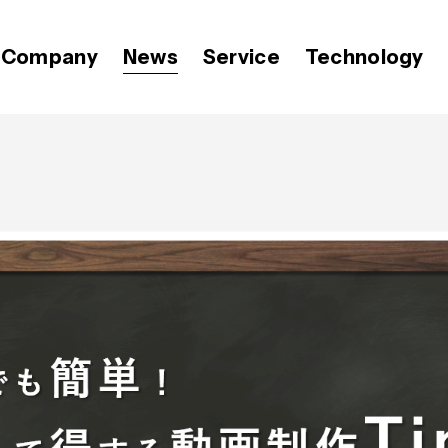
Company
News
Service
Technology
代表メッセージ
プレスリリース
Video BRAIN
価値観
OPEN8のバリュー
Open BRAIN
おしらせ
ミッション
広報 BLOG
経営メンバー
会社紹介資料
Insight BRAIN
T