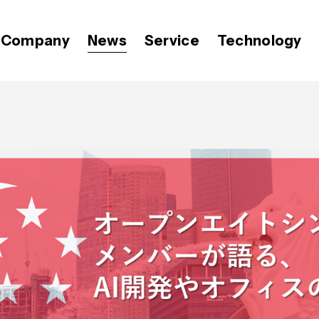
Company
News
Service
Technology
代表メッセージ
プレスリリース
Video BRAIN
価値観
OPEN8のバリュー
Open BRAIN
おしらせ
ミッション
広報 BLOG
経営メンバー
会社紹介資料
Insight BRAIN
T