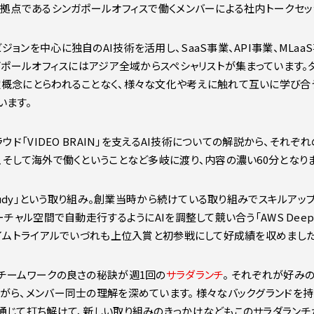
発拠点であるシンガポールオフィスで働くメンバーによる社内トークセッ
ョンを中心に独自のAI技術を活用し、SaaS事業、API事業、MLa
ンガポールオフィスにはアジア全域からスペシャリストが集まっています。
概念にとらわれることなく、様々な文化や考えに触れて互いに学び合う
います。
ウド「VIDEO BRAIN」を支えるAI技術についての解説から、それ
、そして海外で働くということなど多岐に渡り、内容の濃い60分となり
Study」という取り組み。創業当時から続けている取り組みでスキルア
チャル空間で自動走行するようにAIを調整して競い合う「AWS Deep 
タイムトライアルでいづれも上位入賞と初参戦にして好成績を収めました
チームワークの良さの秘訣が週1回の
サラダランチ
。 それぞれが好み
がら、メンバー同士の理解を深めています。 様々なバックグランドを持
通じて打ち解けて、新しい取り組みのきっかけなどもこのサラダランチ