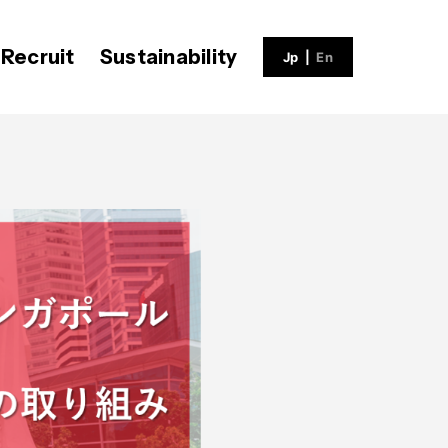
Recruit
Sustainability
Jp
|
En
ECH BLOG
会社概要
社員インタビュー
V-matic
沿革
福利厚生
募集職種