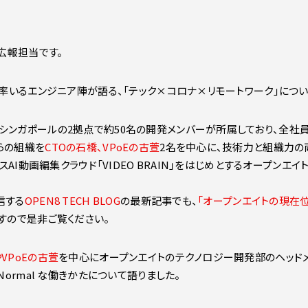
8広報担当です。
CH率いるエンジニア陣が語る、「テック×コロナ×リモートワーク」につ
シンガポールの2拠点で約50名の開発メンバーが所属しており、全社員
らの組織を
CTOの石橋、VPoEの古萱
2名を中心に、技術力と組織力の両軸
ウスAI動画編集クラウド「VIDEO BRAIN」をはじめとするオープン
信する
OPEN8 TECH BLOG
の最新記事でも、
「オープンエイトの現在
すので是非ご覧ください。
VPoEの古萱
を中心にオープンエイトのテクノロジー開発部のヘッド
Normal な働きかたについて語りました。