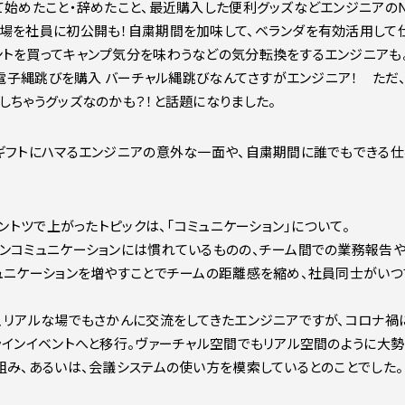
始めたこと・辞めたこと、最近購入した便利グッズなどエンジニアのNe
場を社員に初公開も！自粛期間を加味して、ベランダを有効活用して
トを買ってキャンプ気分を味わうなどの気分転換をするエンジニアも
無し電子縄跳びを購入 バーチャル縄跳びなんてさすがエンジニア！ た
しちゃうグッズなのかも？！と話題になりました。
ギフトにハマるエンジニアの意外な一面や、自粛期間に誰でもできる
ダントツで上がったトピックは、「コミュニケーション」について。
ンコミュニケーションには慣れているものの、チーム間での業務報告
ュニケーションを増やすことでチームの距離感を縮め、社員同士がい
、リアルな場でもさかんに交流をしてきたエンジニアですが、コロナ禍
ラインイベントへと移行。ヴァーチャル空間でもリアル空間のように大勢
組み、あるいは、会議システムの使い方を模索しているとのことでした。