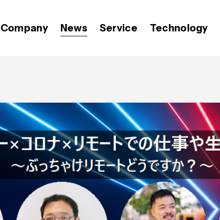
Company
News
Service
Technology
代表メッセージ
プレスリリース
Video BRAIN
価値観
OPEN8のバリュー
Open BRAIN
おしらせ
ミッション
広報 BLOG
経営メンバー
会社紹介資料
Insight BRAIN
T