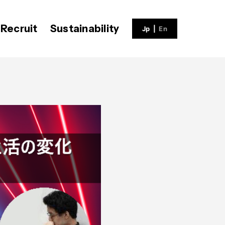
Recruit
Sustainability
Jp
|
En
ECH BLOG
会社概要
社員インタビュー
V-matic
沿革
福利厚生
募集職種