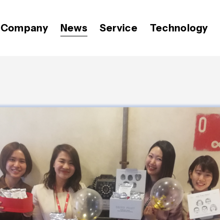
Company
News
Service
Technology
代表メッセージ
プレスリリース
Video BRAIN
価値観
OPEN8のバリュー
Open BRAIN
おしらせ
ミッション
広報 BLOG
経営メンバー
会社紹介資料
Insight BRAIN
T