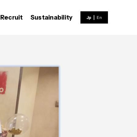
Recruit
Sustainability
Jp
|
En
ECH BLOG
会社概要
社員インタビュー
V-matic
沿革
福利厚生
募集職種