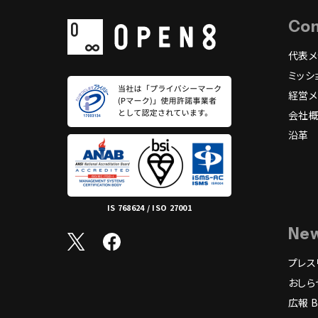
Co
代表メ
ミッシ
経営メ
会社
沿革
IS 768624 / ISO 27001
Ne
プレス
おしら
広報 B