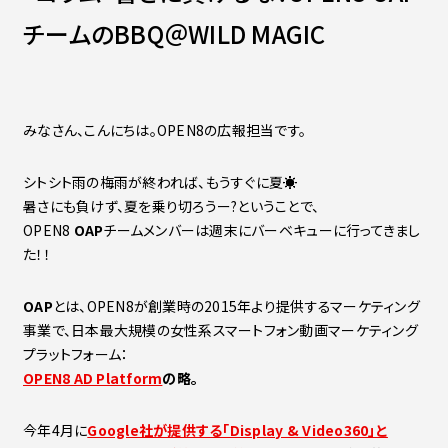
Contact
会社紹介資料
チームのBBQ＠WILD MAGIC
社員インタビュー
福利厚生
募集職種
みなさん、こんにちは。OPEN8の広報担当です。
シトシト雨の梅雨が終われば、もうすぐに夏☀
暑さにも負けず、夏を乗り切ろうー?ということで、
OPEN8
OAP
チームメンバーは週末にバーベキューに行ってきまし
た！！
OAP
とは、OPEN8が創業時の2015年より提供するマーケティング
事業で、日本最大規模の女性系スマートフォン動画マーケティング
プラットフォーム：
OPEN8 AD Platform
の略。
今年4月に
Google社が提供する「Display & Video360」と