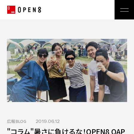
Jp
|
En
Company
News
代表メッセージ
ミッション
Service
経営メンバー
プレスリリース
会社概要
おしらせ
沿革
Technology
広報 BLOG
Video BRAIN
TECH BLOG
Open BRAIN
Recruit
Insight BRAIN
V-matic
Sustainability
広報BLOG
2019.06.12
価値観
"コラム"暑さに負けるな！OPEN8 OAP
OPEN8のバリュー