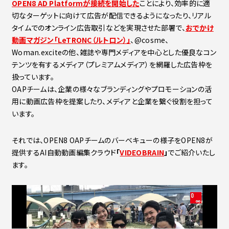
OPEN8 AD Platformが接続を開始した
ことにより、効率的に適
切なターゲットに向けて広告が配信できるようになったり、リアル
タイムでのオンライン広告取引などを実現させた部署で、
おでかけ
動画マガジン「LeTRONC（ルトロン）」
、@cosme、
Woman.exciteの他、雑誌や専門メディアを中心とした優良なコン
テンツを有するメディア（プレミアムメディア）を網羅した広告枠を
扱っています。
OAPチームは、企業の様々なブランディングやプロモーションの活
用に動画広告枠を提案したり、メディアと企業を繋ぐ役割を担って
います。
それでは、OPEN8 OAPチームのバーベキューの様子をOPEN8が
提供するAI自動動画編集クラウド
「
VIDEOBRAIN
」
でご紹介いたし
ます。