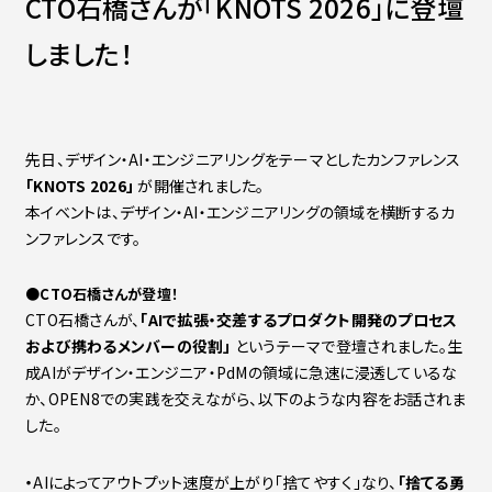
CTO石橋さんが「KNOTS 2026」に登壇
Contact
会社紹介資料
しました！
社員インタビュー
福利厚生
募集職種
先日、デザイン・AI・エンジニアリングをテーマとしたカンファレンス
「KNOTS 2026」
が開催されました。
本イベントは、デザイン・AI・エンジニアリングの領域を横断するカ
ンファレンスです。
●
CTO石橋さんが登壇！
CTO石橋さんが、
「AIで拡張・交差するプロダクト開発のプロセス
および携わるメンバーの役割」
というテーマで登壇されました。生
成AIがデザイン・エンジニア・PdMの領域に急速に浸透しているな
か、OPEN8での実践を交えながら、以下のような内容をお話されま
した。
・
AIによってアウトプット速度が上がり「捨てやすく」なり、
「捨てる勇