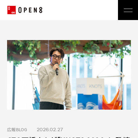
Jp
|
En
Company
News
代表メッセージ
ミッション
Service
経営メンバー
プレスリリース
会社概要
おしらせ
沿革
Technology
広報 BLOG
Video BRAIN
TECH BLOG
Open BRAIN
Recruit
Insight BRAIN
V-matic
Sustainability
価値観
広報BLOG
2026.02.27
OPEN8のバリュー