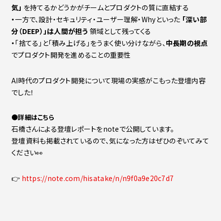
気」
を持てるかどうかがチームとプロダクトの質に直結する
・
一方で、設計・セキュリティ・ユーザー理解・Whyといった
「深い部
分（DEEP）」は人間が担う
領域として残ってくる
・
「捨てる」と「積み上げる」をうまく使い分けながら、
中長期の視点
でプロダクト開発を進めることの重要性
AI時代のプロダクト開発について現場の実感がこもった登壇内容
でした！
●
詳細はこちら
石橋さんによる登壇レポートをnoteで公開しています。
登壇資料も掲載されているので、気になった方はぜひのぞいてみて
ください👀
👉
https://note.com/hisatake/n/n9f0a9e20c7d7