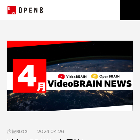
Jp
|
En
Company
News
代表メッセージ
ミッション
Service
経営メンバー
プレスリリース
会社概要
おしらせ
沿革
Technology
広報 BLOG
Video BRAIN
TECH BLOG
Open BRAIN
Recruit
Insight BRAIN
V-matic
Sustainability
価値観
広報BLOG
2024.04.26
OPEN8のバリュー