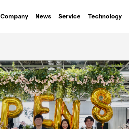
Company
News
Service
Technology
代表メッセージ
プレスリリース
Video BRAIN
価値観
OPEN8のバリュー
Open BRAIN
おしらせ
ミッション
広報 BLOG
経営メンバー
会社紹介資料
Insight BRAIN
T