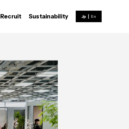
Recruit
Sustainability
Jp
|
En
ECH BLOG
会社概要
社員インタビュー
V-matic
沿革
福利厚生
募集職種