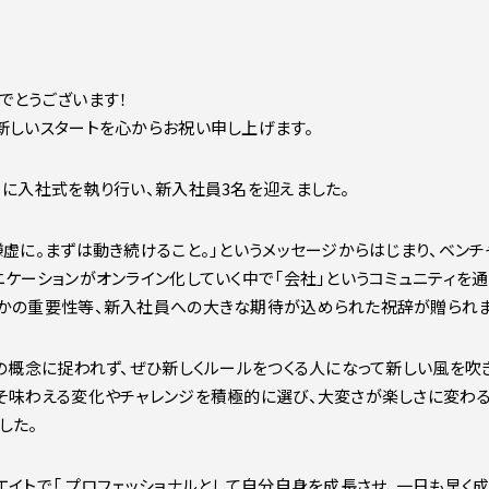
でとうございます！
新しいスタートを心からお祝い申し上げます。
日に入社式を執り行い、新入社員3名を迎えました。
謙虚に。まずは動き続けること。」というメッセージからはじまり、ベン
ニケーションがオンライン化していく中で「会社」というコミュニティを
くかの重要性等、新入社員への大きな期待が込められた祝辞が贈られま
の概念に捉われず、ぜひ新しくルールをつくる人になって新しい風を吹き込
そ味わえる変化やチャレンジを積極的に選び、大変さが楽しさに変わる
した。
エイトで「 プロフェッショナルとして自分自身を成長させ、一日も早く