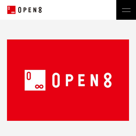
Jp
|
En
Company
News
代表メッセージ
ミッション
Service
経営メンバー
プレスリリース
会社概要
おしらせ
沿革
Technology
広報 BLOG
Video BRAIN
TECH BLOG
Open BRAIN
Recruit
Insight BRAIN
V-matic
Sustainability
価値観
OPEN8のバリュー