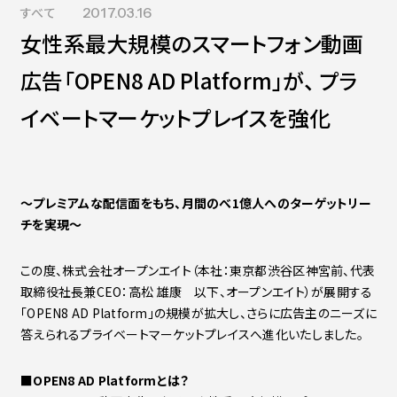
すべて
2017.03.16
Contact
会社紹介資料
女性系最大規模のスマートフォン動画
社員インタビュー
福利厚生
広告「OPEN8 AD Platform」が、 プラ
募集職種
イベートマーケットプレイスを強化
～プレミアムな配信面をもち、月間のべ1億人へのターゲットリー
チを実現～
この度、株式会社オープンエイト（本社：東京都渋谷区神宮前、代表
取締役社長兼CEO：高松 雄康 以下、オープンエイト）が展開する
「OPEN8 AD Platform」の規模が拡大し、さらに広告主のニーズに
答えられるプライベートマーケットプレイスへ進化いたしました。
■OPEN8 AD Platformとは？