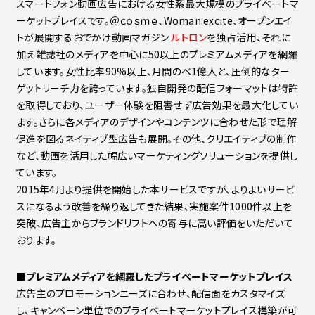
スマートフォン動画広告における女性系最大規模のプライベートマ
ーケットプレイスです。＠ｃｏｓｍｅ、Woman.excite、オープンエイ
トが展開するおでかけ動画マガジン
ルトロン
を独占活用、それに
加え雑誌社のメディアを中心に50以上のプレミアムメディアを網羅
しています。女性比率90%以上、月間のべ1億人と、圧倒的なター
ゲットリーチ力を誇っています。独自開発の配信フォーマットは特許
を取得しており、ユーザー体験を阻害せず広告効果を最大化してい
ます。さらに各メディアのデザインやコンテンツに合わせた形で理解
促進を図るネイティブ型広告も展開。その他、クリエイティブの制作
など、動画を活用した幅広いマーケティングソリューションを提供し
ています。
2015年4月より提供を開始した本サービスですが、よりよいサービ
スになるよう改善を繰り返してきた結果、実施案件1000件以上を
突破、広告主からブランドリフトへの寄与に高い評価をいただいて
おります。
■プレミアムメディアを網羅したプライベートマーケットプレイス
広告主のプロモーションニーズに合わせ、配信面をカスタマイズ
し、キャンペーン単位でのプライベートマーケットプレイス構築が可