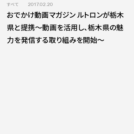
すべて
2017.02.20
Contact
会社紹介資料
おでかけ動画マガジン ルトロンが栃木
社員インタビュー
福利厚生
県と提携～動画を活用し、栃木県の魅
募集職種
力を発信する取り組みを開始～