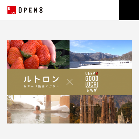
Jp
|
En
Company
News
代表メッセージ
ミッション
Service
経営メンバー
プレスリリース
会社概要
おしらせ
沿革
Technology
広報 BLOG
Video BRAIN
TECH BLOG
Open BRAIN
Recruit
Insight BRAIN
V-matic
Sustainability
価値観
OPEN8のバリュー