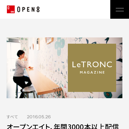
Jp
|
En
Company
News
代表メッセージ
ミッション
Service
経営メンバー
プレスリリース
会社概要
おしらせ
沿革
Technology
広報 BLOG
Video BRAIN
TECH BLOG
Open BRAIN
Recruit
Insight BRAIN
V-matic
Sustainability
すべて
2016.05.26
価値観
オープンエイト、年間3000本以上配信
OPEN8のバリュー