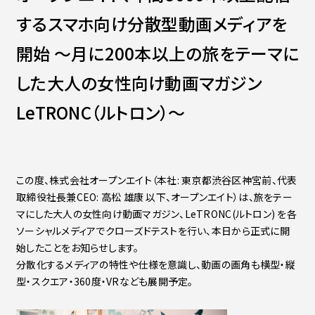
Contact
会社紹介資料
するスマホ向け分散型動画メディアを
社員インタビュー
福利厚生
開始 〜月に200本以上の旅をテーマに
募集職種
した大人の女性向け動画マガジン
LeTRONC（ルトロン）〜
この度、株式会社オープンエイト（本社: 東京都渋谷区神宮前、代表
取締役社長兼CEO: 高松 雄康 以下、オープンエイト）は、旅をテー
マにした大人の女性向け動画マガジン、LeTRONC(ルトロン) を各
ソーシャルメディアでクローズドテストを行い、本日から正式に開
始したことをお知らせします。
分散化するメディアの特性や仕様を意識し、動画の画角も横型・縦
型・スクエア・360度・VRなども展開予定。