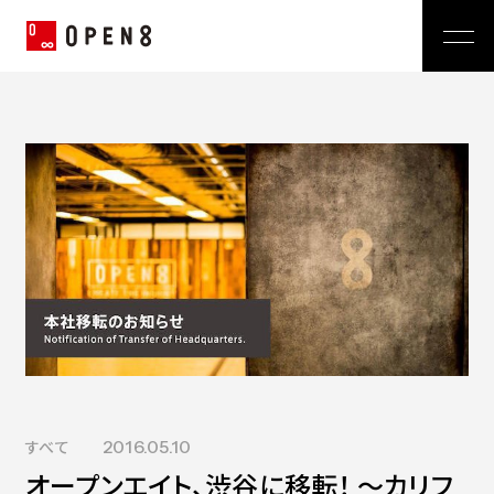
Jp
|
En
Company
News
代表メッセージ
ミッション
Service
経営メンバー
プレスリリース
会社概要
おしらせ
沿革
Technology
広報 BLOG
Video BRAIN
TECH BLOG
Open BRAIN
Recruit
Insight BRAIN
V-matic
Sustainability
すべて
2016.05.10
価値観
オープンエイト、渋谷に移転！ ～カリフ
OPEN8のバリュー