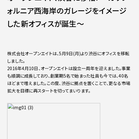
Contact
会社紹介資料
ォルニア西海岸のガレージをイメージ
社員インタビュー
福利厚生
した新オフィスが誕生～
募集職種
株式会社オープンエイトは、5月9日(月)より渋谷にオフィスを移転
しました。
2016年4月10日、オープンエイトは設立一周年を迎えました。事業
も順調に成長しており、創業期5名で始まった社員も今では、40名
ほどまで増えました。この度、渋谷に拠点を置くことで、更なる市場
拡大を目標に再スタートを切ってまいります。