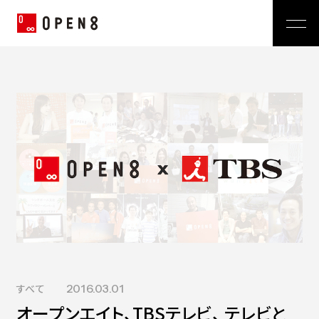
Jp
|
En
Company
News
代表メッセージ
ミッション
Service
経営メンバー
プレスリリース
会社概要
おしらせ
沿革
Technology
広報 BLOG
Video BRAIN
TECH BLOG
Open BRAIN
Recruit
Insight BRAIN
V-matic
Sustainability
すべて
2016.03.01
価値観
オープンエイト、TBSテレビ、 テレビと
OPEN8のバリュー