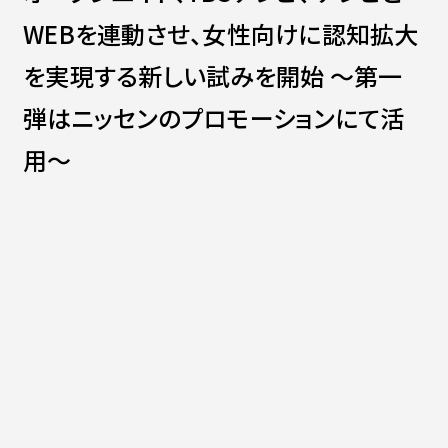
Contact
会社紹介資料
WEBを連動させ、女性向けに認知拡大
社員インタビュー
福利厚生
を実現する新しい試みを開始 ～第一
募集職種
弾はニッセンのプロモーションにて活
用～